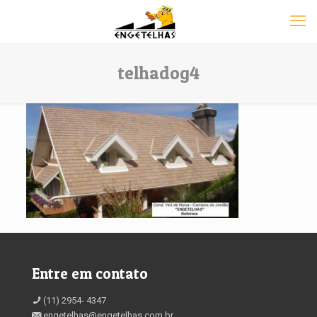
telhadog4
Entre em contato
(11) 2954- 4347
engetelhas@engetelhas.com.br