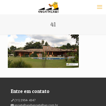
41
Entre em contato
(11) 2954- 4347
engetelhas@engetelhas.com.br